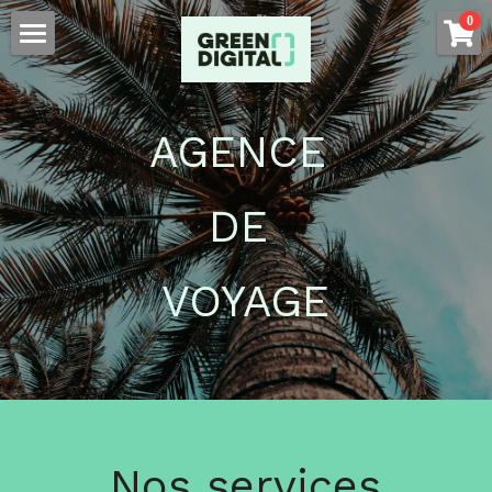
×
0
LES CATÉGORIES DE LA BOUTIQUE
L'agence
Toutes les catégories
Nos solutions d'affichage
AGENCE 
Nos solutions de visibilité
Présentation
DE 
Mobiliers d'extérieurs
Nous recrutons
Présentation
Mobiliers d'intérieurs
Bornes d'extérieures
Régie Publicitaire
Actualités
VOYAGE
Totems d'extérieurs
Bornes d'intérieurs
SOFY
Affichage dynamique Guyane
Rechercher
Totems d'intérieurs
Location de base de données
Contact
Campagne SMS
Nos services
Nos partenaires