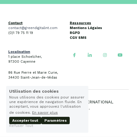
Contact
Ressources
contact@greendigitalint.com
Mentions Légales
(
0)1 79 75 11 19
RGPD
CGV SMS
Localisation
1 place Schoelcher, 
97300 Cayenne
86 Rue Pierre et Marie Curie, 
34430 Saint-Je
an-de-Védas
Utilisation des cookies
Nous utilisons des cookies pour assurer
Copyright GREEN DIGITAL INTERNATIONAL
une expérience de navigation fluide. En
acceptant, vous approuvez l'utilisation
Tous droits réservés.
de cookies.
En savoir plus
© 2024
Accepter tout
Paramètres
Refuser Tout